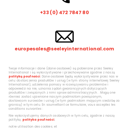
+33 (0) 472 7847 80
europesales@seeleyinternational.com
Twoje informacje i dane (dane osobowe) są pobierane przez Seeley
International i są wykorzystywane i przechowywane zgodnie z naszą
polityką poufności
. Dane osobowe będą wykorzystywane przez nas w
celu: dostarczenia produktów i usług (w tym strony internetowej Seeley
International), udzielenia pomocy w rozwiązywaniu problemów i
odpowiedzi na nie, uznania żądań gwarancyjnych dotyczących
produktów i związanych z nimi spraw administracyjnych. . Mogą one
również zostać ujawnione naszym podmiotom powiązanym,
dostawcom surowców i usług (w tym podmiotom mającym siedzibę za
granicą) w tym celu. En soumettant ce formulaire, vous acceptez les
conditions suivantes :
Nie wykorzystujemy danych osobowych w tym celu, zgodnie z naszą
polityką.
polityka poufności
;
notre utilisation des cookies; et