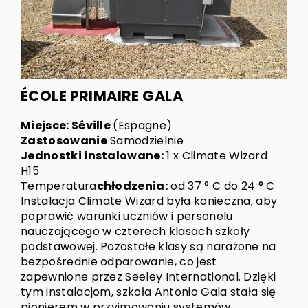
ÉCOLE PRIMAIRE GALA
Miejsce: Séville
(Espagne)
Zastosowanie
Samodzielnie
Jednostki instalowane:
1 x Climate Wizard
H15
Temperatura
chłodzenia:
od 37 ° C do 24 ° C
Instalacja Climate Wizard była konieczna, aby
poprawić warunki uczniów i personelu
nauczającego w czterech klasach szkoły
podstawowej. Pozostałe klasy są narażone na
bezpośrednie odparowanie, co jest
zapewnione przez Seeley International. Dzięki
tym instalacjom, szkoła Antonio Gala stała się
pionierem w przyjmowaniu systemów