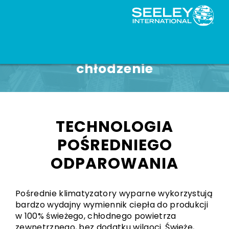
Wiodące hiperwydajne
chłodzenie
TECHNOLOGIA
POŚREDNIEGO
ODPAROWANIA
Pośrednie klimatyzatory wyparne wykorzystują
bardzo wydajny wymiennik ciepła do produkcji
w 100% świeżego, chłodnego powietrza
zewnętrznego, bez dodatku wilgoci. Świeże,