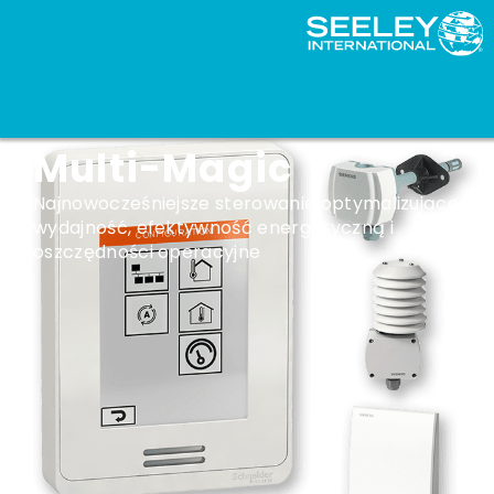
System sterowania
Multi-Magic
Najnowocześniejsze sterowanie optymalizujące
wydajność, efektywność energetyczną i
oszczędności operacyjne