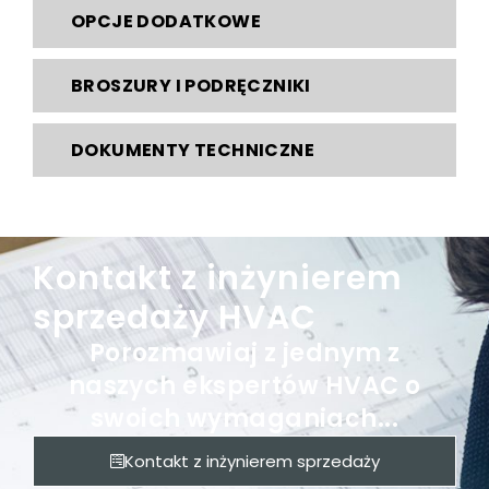
OPCJE DODATKOWE
BROSZURY I PODRĘCZNIKI
DOKUMENTY TECHNICZNE
Kontakt z inżynierem
sprzedaży HVAC
Porozmawiaj z jednym z
naszych ekspertów HVAC o
swoich wymaganiach...
Kontakt z inżynierem sprzedaży