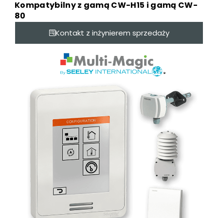
Kompatybilny z gamą CW-H15 i gamą CW-
80
Kontakt z inżynierem sprzedaży