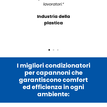
ni spazio
lavoratori.”
striale”
Industria della
ustria
plastica
tturiera
I migliori condizionatori
per capannoni che
garantiscono comfort
ed efficienza in ogni
ambiente: