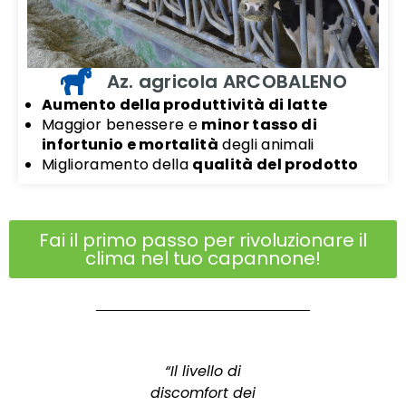
Az. agricola ARCOBALENO
Aumento della produttività di latte
Maggior benessere e
minor tasso di
infortunio e mortalità
degli animali
Miglioramento della
qualità del prodotto
Fai il primo passo per rivoluzionare il
clima nel tuo capannone!
ettivo era
“Il livello di
i abbassare
discomfort dei