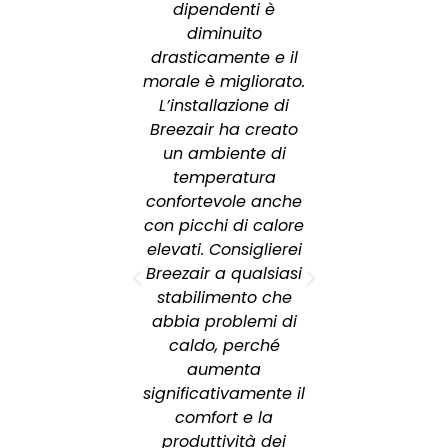
mperatura
dipendenti è
dificio di
diminuito
ieci gradi.
drasticamente e il
o aver
morale è migliorato.
ato diversi
L’installazione di
temi, il
Breezair ha creato
eddamento
un ambiente di
ativo si è
temperatura
rato molto
confortevole anche
veniente. I
con picchi di calore
erativi sono
elevati. Consiglierei
bassi, i
Breezair a qualsiasi
endenti
stabilimento che
fatti e il
abbia problemi di
o ottimale.
caldo, perché
r offre il
aumenta
quilibrio tra
significativamente il
tazioni,
comfort e la
za e comfort
produttività dei