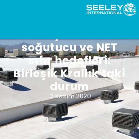
Adyabatik
soğutucu ve NET
sıfır hedefleri:
Birleşik Krallık'taki
durum
3 Kasım 2020