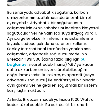
Bu senaryoda adyabatik soğutma, karbon
emisyonlarının azaltılmasında önemli bir rol
oynayabilir. Adyabatik bir soğutucunun
çalışması için ozon tabakasını incelten kimyasal
soğutucular yerine yalnızca suya ihtiyaç vardır.
Ayrıca geleneksel iklimlendirme sistemlerine
kıyasla sadece çok daha az enerji kullanır.
Seeley International tarafından yapılan son
çalışmalar, adyabatik soğutucu modelinin
Breezair TBSI 580 (daha fazla bilgi için
bu
bağlantıyı
ziyaret edebilirsiniz) %87'ye kadar
daha az karbon emisyonu üretebileceğini
doğrulamaktadır. Bu rakam, evaporatif (veya
adyabatik soğutucu) ile endüstriyel bir binada
aynı görevi yerine getiren soğutmalı bir sistemi
karşılaştırmaktadır.
Aslında, Breezair modeli yalnızca 1500 Watt'a
kadar tüketecektir. Bu çok düşük bir enerji