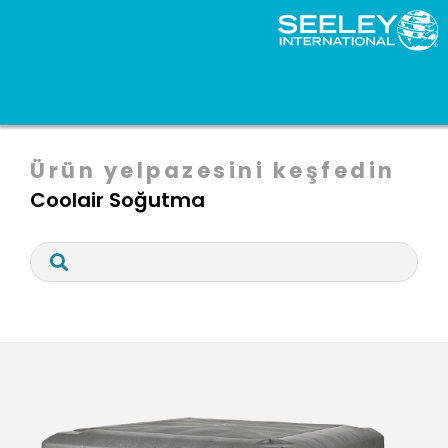
HVAC Çözümleri
Markalar - EMEA
Soğutma Ürünleri
Ürün yelpazesini keşfedin
Coolair Soğutma