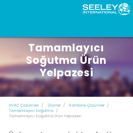
Tamamlayıcı
Soğutma Ürün
Yelpazesi
HVAC Çözümleri
Ürünler
Kombine Çözümler
Tamamlayıcı Soğutma
Tamamlayıcı Soğutma Ürün Yelpazesi