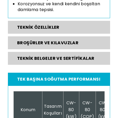
Korozyonsuz ve kendi kendini boşaltan
damlama tepsisi.
TEKNIK ÖZELLIKLER
BROŞÜRLER VE KILAVUZLAR
TEKNIK BELGELER VE SERTIFIKALAR
TEK BAŞINA SOĞUTMA PERFORMANSI
CW-
CW-
CW-
Tasarım
Konum
80
80
80S
Koşulları
(kW)
(COP)
(kW)
(