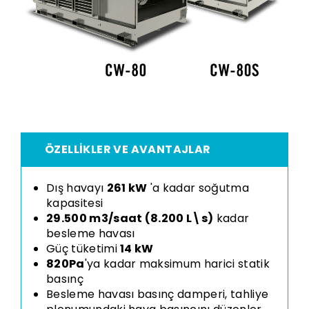
ÖZELLIKLER VE AVANTAJLAR
Dış havayı
261
kW
'a kadar soğutma
kapasitesi
29.500 m3/saat (
8
.200
L\s)
kadar
besleme havası
Güç tüketimi
14 kW
820Pa
'ya kadar maksimum harici statik
basınç
Besleme havası basınç damperi, tahliye