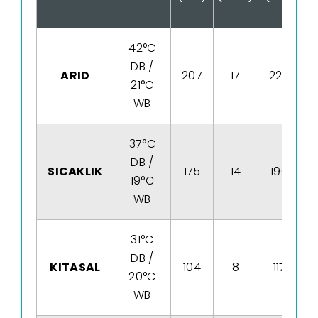
42°C
DB /
ARID
207
17
228
21°C
WB
37°C
DB /
SICAKLIK
175
14
196
19°C
WB
31°C
DB /
KITASAL
104
8
117
20°C
WB