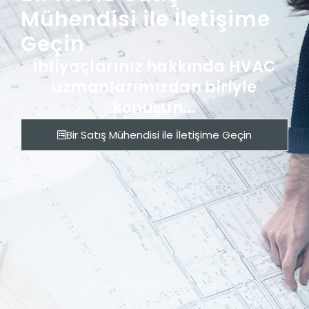
Mühendisi ile İletişime
Geçin
İhtiyaçlarınız hakkında HVAC
uzmanlarımızdan biriyle
konuşun...
Bir Satış Mühendisi ile İletişime Geçin