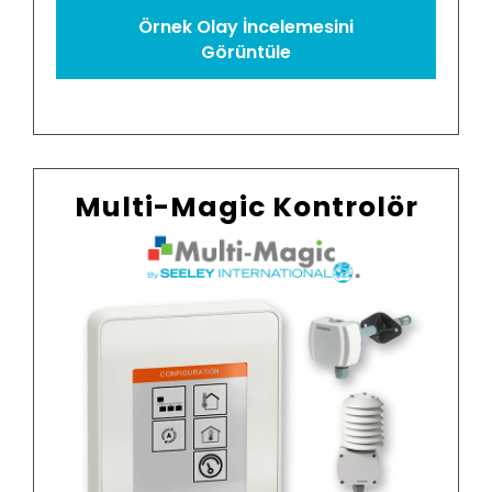
Örnek Olay İncelemesini
Görüntüle
Multi-Magic Kontrolör