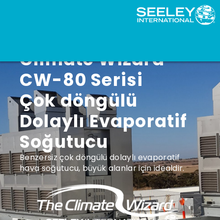
Climate Wizard
CW-80 Serisi
Çok döngülü
Dolaylı Evaporatif
Soğutucu
Benzersiz çok döngülü dolaylı evaporatif
hava soğutucu, büyük alanlar için idealdir.