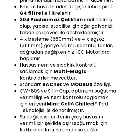
plenumundaki hava basıncını düzenler.
Emilen hava 16 adet değiştirilebilir pileli
G4 filtre
ile filtrelenir.
304 Paslanmaz Çelikten
imal edilmiş
olup, yapısal stabilite için ağır galvanizli
taban çerçevesi ile desteklenmiştir.
4 x besleme (560mm) ve 4 x egzoz
(355mm) geriye eğimli, santrifüj fanlar,
doğrudan değişken hızlı EC Motorlara
bağlanır.
Hassas nem ve sıcaklık kontrolü
sağlamak için
Multi-Magic
Kontrolörler mevcuttur.
Standart
BACnet
ve
MODBUS
özelliği.
CW-80S ve S Hi-Cap, optimum soğutma
verimliliği ve nem kontrolü sağlamak
için en yeni
Mini-Cell^ Chillcel®
Pad
Teknolojisi
ile donatılmıştır.
Su dağıtıcısı, ünitenin çıkış havasını
verimli bir şekilde aşırı soğutmak için
kalibre edilmiş hacimde su sağlar.