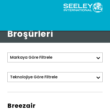
Ticari Ürün
Broşürleri
Breezair