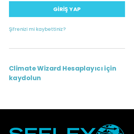
GIRIŞ YAP
Şifrenizi mi kaybettiniz?
Climate Wizard Hesaplayıcı için
kaydolun