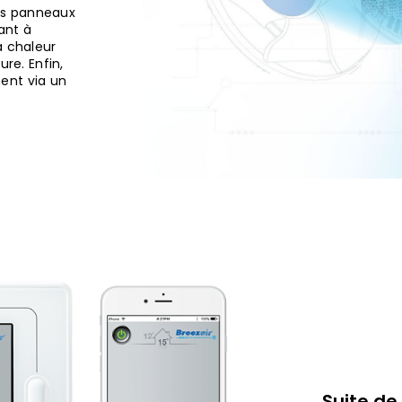
 des panneaux
ant à
a chaleur
ure. Enfin,
ment via un
Suite de