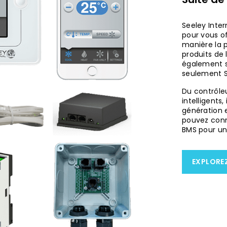
Seeley Inter
pour vous of
manière la p
produits de
également sim
seulement S
Du contrôle
intelligents
génération e
pouvez conn
BMS pour un
EXPLORE