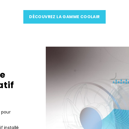
DÉCOUVREZ LA GAMME COOLAIR
le
tif
n pour
f installé