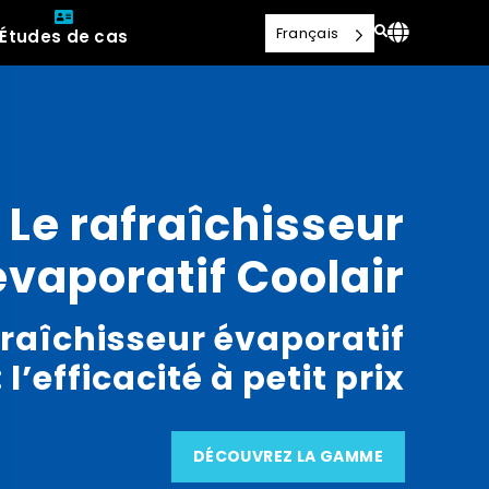
Français
Études de cas
Le rafraîchisseur
évaporatif Coolair
raîchisseur évaporatif
: l’efficacité à petit prix
DÉCOUVREZ LA GAMME