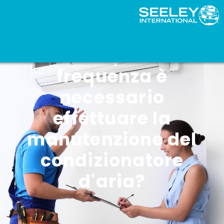
Con quale
frequenza è
necessario
effettuare la
manutenzione del
condizionatore
d'aria?