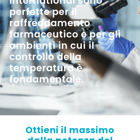
International sono
perfette per il
raffreddamento
farmaceutico e per gli
ambienti in cui il
controllo della
temperatura è
fondamentale.
Ottieni il massimo