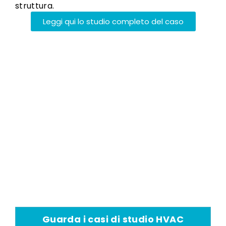
struttura.
Leggi qui lo studio completo del caso
Applicazioni Del
Raffrescamento
Evaporativo
Il condizionamento d'aria
evaporativo ha un'ampia
gamma di applicazioni di
raffreddamento industriale
Guarda i casi di studio HVAC