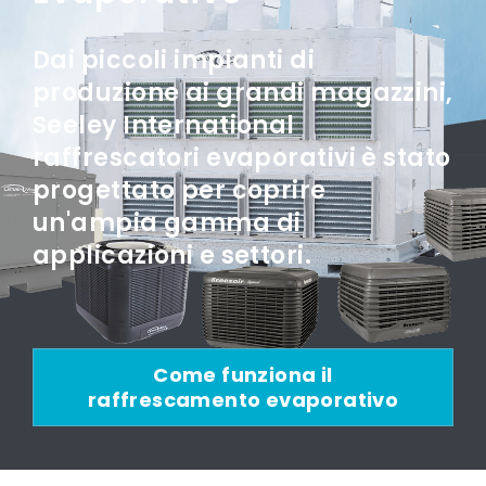
Dai piccoli impianti di
produzione ai grandi magazzini,
Seeley International
raffrescatori evaporativi è stato
progettato per coprire
un'ampia gamma di
applicazioni e settori.
Come funziona il
raffrescamento evaporativo