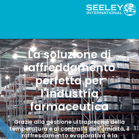
La soluzione di
raffreddamento
perfetta per
l'industria
farmaceutica
Grazie alla gestione ultraprecisa della
temperatura e al controllo dell'umidità, il
raffrescamento evaporativo è la