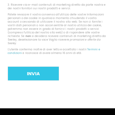
3. Ricevere via e-mail contenuti di marketing diretto da parte nostra e
dei nostri fornitori sui nostri prodotti e servizi.
Potete revocare il vostro consenso all'utilizzo delle vostre Informazioni
personali o dei cookie in qualsiasi momento chiudendo il vostro
account o cessando di utilizzare il nostro sito web. Se non ci fornite i
vostri dati personali o non acconsentite al nostro utilizzo dei cookie,
potremmo non essere in grado di fornirvi i nostri prodotti o servizi
(compreso l'utilizzo del nostro sito web) o di rispondere alle vostre
richieste. Se
non
si desidera ricevere contenuti di marketing diretto da
Seeley, deselezionare la voce Voglio ricevere
promozioni e offerte da
Seeley
.
L'utente conferma inoltre di aver letto e accettato i nostri
Termini e
condizioni
e riconosce di avere almeno 16 anni di età.