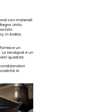
ional con materiali
l Regno Unito.
portato
ey, in Arabia
 fornisce un
. La tendopoli è un
etri quadrati.
 condizionatori
prodotte in