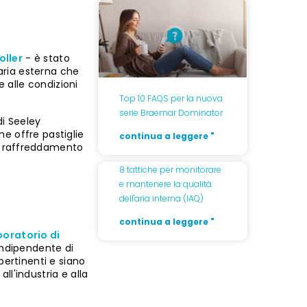
ller
- è stato
'aria esterna che
 alle condizioni
Top 10 FAQS per la nuova
serie Braemar Dominator
di Seeley
he offre pastiglie
continua a leggere "
l raffreddamento
8 tattiche per monitorare
e mantenere la qualità
dell'aria interna (IAQ)
continua a leggere "
boratorio di
 indipendente di
pertinenti e siano
ll'industria e alla