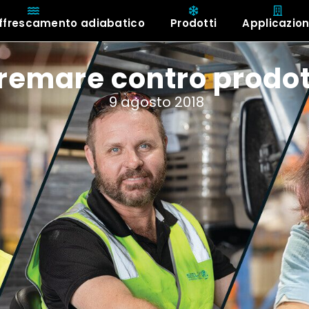
affrescamento adiabatico
Prodotti
Applicazion
irca
tremare contro prodot
9 agosto 2018