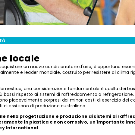
ità
e locale
o acquistare un nuovo condizionatore d'aria, è opportuno esami
almente e leader mondiale, costruito per resistere al clima ri
domestico, una considerazione fondamentale è quella dei bass
ù bassi rispetto ai sistemi di raffreddamento a refrigerazione.
ono piacevolmente sorpresi dai minori costi di esercizio dei c
 di essi sono di produzione australiana.
cale nella progettazione e produzione di sistemi di raff
eramente in plastica e non corrosivo, un'importante inno
ey International.