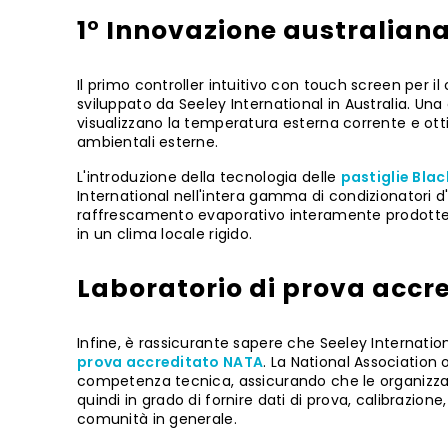
1° Innovazione australian
Il primo controller intuitivo con touch screen per i
sviluppato da Seeley International in Australia. Un
visualizzano la temperatura esterna corrente e ottim
ambientali esterne.
L'introduzione della tecnologia delle
pastiglie Bla
International nell'intera gamma di condizionatori d'
raffrescamento evaporativo interamente prodotte 
in un clima locale rigido.
Laboratorio di prova accr
Infine, è rassicurante sapere che Seeley Internation
prova accreditato NATA
. La National Association
competenza tecnica, assicurando che le organizzazio
quindi in grado di fornire dati di prova, calibrazion
comunità in generale.