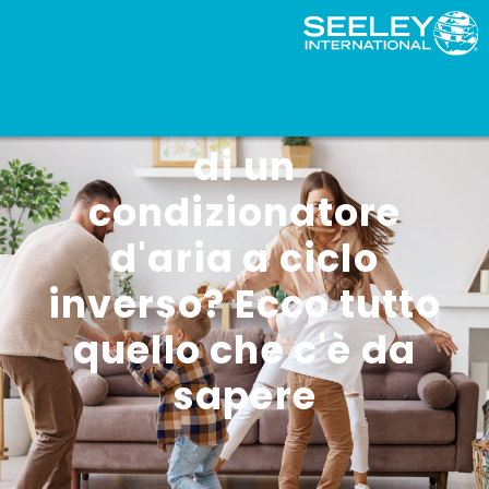
Considerate l'idea
di un
condizionatore
d'aria a ciclo
inverso? Ecco tutto
quello che c'è da
sapere