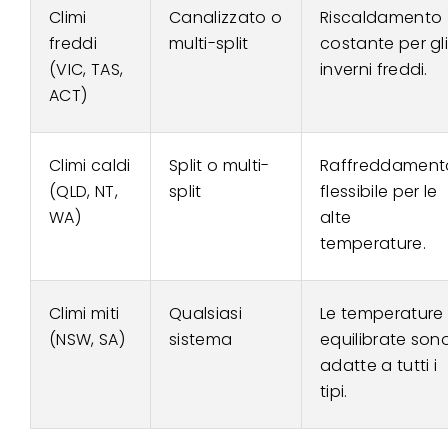
Climi
Canalizzato o
Riscaldamento
freddi
multi-split
costante per gl
(VIC, TAS,
inverni freddi.
ACT)
Climi caldi
Split o multi-
Raffreddament
(QLD, NT,
split
flessibile per le
WA)
alte
temperature.
Climi miti
Qualsiasi
Le temperature
(NSW, SA)
sistema
equilibrate son
adatte a tutti i
tipi.