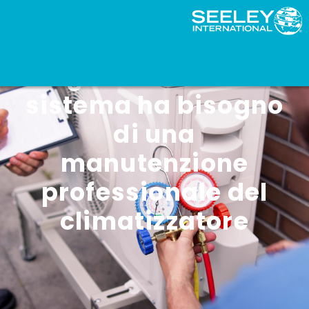
Segni che il vostro
sistema ha bisogno
di una
manutenzione
professionale del
climatizzatore