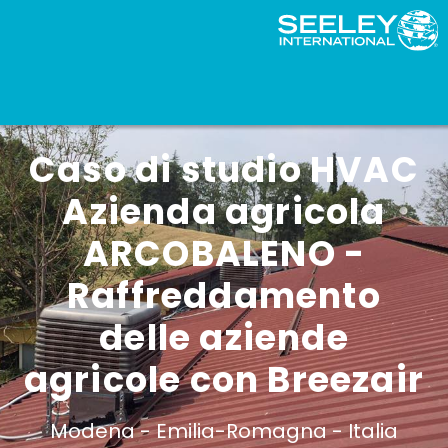
Caso di studio HVAC
Azienda agricola
ARCOBALENO -
Raffreddamento
delle aziende
agricole con Breezair
Modena -
Emilia-Romagna -
Italia