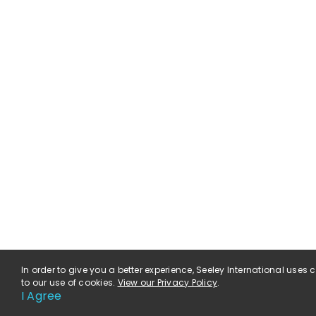
In order to give you a better experience, Seeley International uses
to our use of cookies.
View our Privacy Policy
.
I Agree