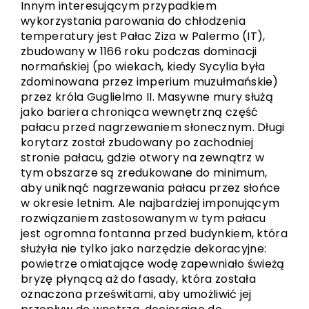
Innym interesującym przypadkiem
wykorzystania parowania do chłodzenia
temperatury jest Pałac Ziza w Palermo (IT),
zbudowany w 1166 roku podczas dominacji
normańskiej (po wiekach, kiedy Sycylia była
zdominowana przez imperium muzułmańskie)
przez króla Guglielmo II. Masywne mury służą
jako bariera chroniąca wewnętrzną część
pałacu przed nagrzewaniem słonecznym. Długi
korytarz został zbudowany po zachodniej
stronie pałacu, gdzie otwory na zewnątrz w
tym obszarze są zredukowane do minimum,
aby uniknąć nagrzewania pałacu przez słońce
w okresie letnim. Ale najbardziej imponującym
rozwiązaniem zastosowanym w tym pałacu
jest ogromna fontanna przed budynkiem, która
służyła nie tylko jako narzędzie dekoracyjne:
powietrze omiatające wodę zapewniało świeżą
bryzę płynącą aż do fasady, która została
oznaczona prześwitami, aby umożliwić jej