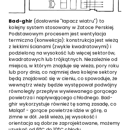
Bad-ghir
(dosłownie "łapacz wiatru") to
kolejny system stosowany w Zatoce Perskiej.
Podstawowym procesem jest wentylacja
termiczna (konwekcja): konstrukcja jest wieżą
z lekkimi ścianami (zwykle kwadratowymi) i
podzieloną na wysokość lub więcej sektorów,
kwadratowych lub trójkątnych. Niezależnie od
miejsca, w którym znajduje się wieża, pory roku
lub pory dnia, co najmniej dwa kolejne sektory
będą znajdować się w cieniu, co spowoduje, że
wewnątrz wieży będzie występował podwójny
równoległy przepływ wywiewanego gorącego
powietrza i napływającego chłodnego. Bad-
ghir wykorzystuje również tę samą zasadę, co
Malqaf - gorące powietrze idzie w górę, a
zimne w dół. Jeśli wieża, jej wysokość i
orientacja są dobrze zaprojektowane, możemy
uzyskać od 6°C do 10°C chłodu.