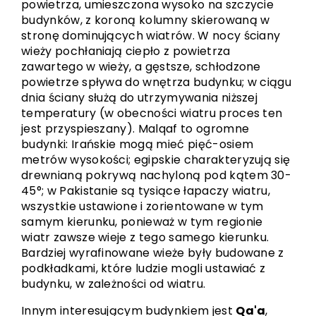
powietrza, umieszczona wysoko na szczycie
budynków, z koroną kolumny skierowaną w
stronę dominujących wiatrów. W nocy ściany
wieży pochłaniają ciepło z powietrza
zawartego w wieży, a gęstsze, schłodzone
powietrze spływa do wnętrza budynku; w ciągu
dnia ściany służą do utrzymywania niższej
temperatury (w obecności wiatru proces ten
jest przyspieszany). Malqaf to ogromne
budynki: Irańskie mogą mieć pięć-osiem
metrów wysokości; egipskie charakteryzują się
drewnianą pokrywą nachyloną pod kątem 30-
45°; w Pakistanie są tysiące łapaczy wiatru,
wszystkie ustawione i zorientowane w tym
samym kierunku, ponieważ w tym regionie
wiatr zawsze wieje z tego samego kierunku.
Bardziej wyrafinowane wieże były budowane z
podkładkami, które ludzie mogli ustawiać z
budynku, w zależności od wiatru.
Innym interesującym budynkiem jest
Qa'a
,