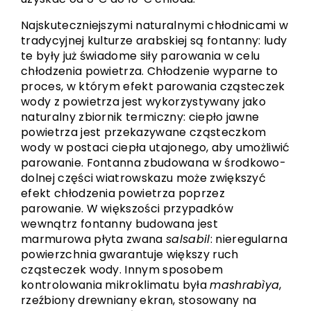
Najskuteczniejszymi naturalnymi chłodnicami w
tradycyjnej kulturze arabskiej są fontanny: ludy
te były już świadome siły parowania w celu
chłodzenia powietrza. Chłodzenie wyparne to
proces, w którym efekt parowania cząsteczek
wody z powietrza jest wykorzystywany jako
naturalny zbiornik termiczny: ciepło jawne
powietrza jest przekazywane cząsteczkom
wody w postaci ciepła utajonego, aby umożliwić
parowanie. Fontanna zbudowana w środkowo-
dolnej części wiatrowskazu może zwiększyć
efekt chłodzenia powietrza poprzez
parowanie. W większości przypadków
wewnątrz fontanny budowana jest
marmurowa płyta zwana
salsabil
: nieregularna
powierzchnia gwarantuje większy ruch
cząsteczek wody. Innym sposobem
kontrolowania mikroklimatu była
mashrabìya
,
rzeźbiony drewniany ekran, stosowany na