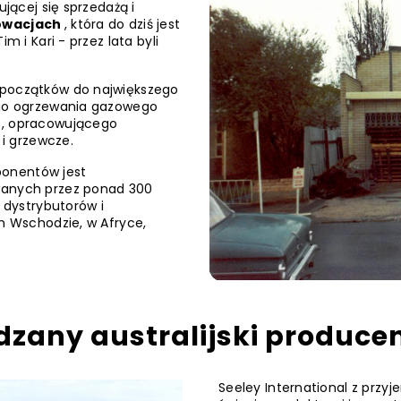
ującej się sprzedażą i
owacjach
, która do dziś jest
m i Kari - przez lata byli
 początków do największego
wego ogrzewania gazowego
C, opracowującego
i grzewcze.
ponentów jest
awanych przez ponad 300
ć dystrybutorów i
im Wschodzie, w Afryce,
dzany australijski produce
Seeley International z przy