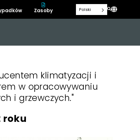
Polski
zypadków
Zasoby
ducentem klimatyzacji i
erem w opracowywaniu
h i grzewczych."
 roku