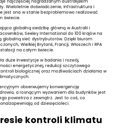
aje najczęściej nagradzanym australijskim
. Wieloletnie doświadczenie, infrastruktura i
że jest ona w stanie bezproblemowo realizować
m świecie.
dająca globalną siedzibę główną w Australii i
cowników, Seeley International do 100 krajów na
 globalną sieć dystrybutorów. Dzięki biurom
onych, Wielkiej Brytanii, Francji, Włoszech i RPA
nstalacji na całym świecie.
ła duże inwestycje w badania i rozwój,
wności energetycznej, redukcji szczytowego
ontroli biologicznej oraz możliwościach działania w
limatycznych.
mercyjnym obserwujemy konwergencję
zdrowia, a rosnącym wyzwaniem dla budynków jest
go powietrza z zewnątrz. Jest to coś, co
onalzapewniają od dziesięcioleci.
esie kontroli klimatu