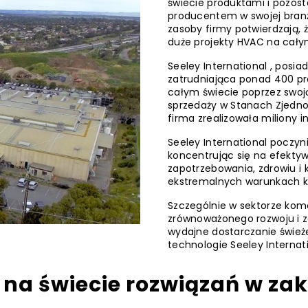
świecie produktami i pozost
producentem w swojej branży
zasoby firmy potwierdzają, 
duże projekty HVAC na cały
Seeley International , posia
zatrudniająca ponad 400 pra
całym świecie poprzez swoją
sprzedaży w Stanach Zjednocz
firma zrealizowała miliony i
Seeley International poczyni
koncentrując się na efekty
zapotrzebowania, zdrowiu i k
ekstremalnych warunkach k
Szczególnie w sektorze ko
zrównoważonego rozwoju i 
wydajne dostarczanie świeże
technologie Seeley Internati
na świecie rozwiązań w zakr