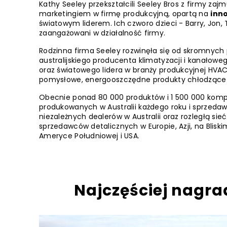
Kathy Seeley przekształcili Seeley Bros z firmy zajm
marketingiem w firmę produkcyjną, opartą na
inn
światowym liderem. Ich czworo dzieci - Barry, Jon, Ti
zaangażowani w działalność firmy.
Rodzinna firma Seeley rozwinęła się od skromnych
australijskiego producenta klimatyzacji i kanało
oraz światowego lidera w branży produkcyjnej HVA
pomysłowe, energooszczędne produkty chłodzące 
Obecnie ponad 80 000 produktów i 1 500 000 kom
produkowanych w Australii każdego roku i sprzed
niezależnych dealerów w Australii oraz rozległą sie
sprzedawców detalicznych w Europie, Azji, na Blisk
Ameryce Południowej i USA.
Najczęściej nagra