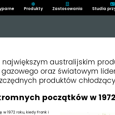
yparne
Produkty
Zastosowania
Studia pr
st największym australijskim pro
 gazowego oraz światowym lid
czędnych produktów chłodzącyc
kromnych początków w 1972
 w 1972 roku, kiedy Frank i