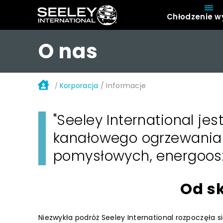
Chłodzenie w
O nas
O
Korporacja
/
Informacje
/
"Seeley International je
kanałowego ogrzewania
pomysłowych, energoosz
Od s
Niezwykła podróż Seeley International rozpoczęła się