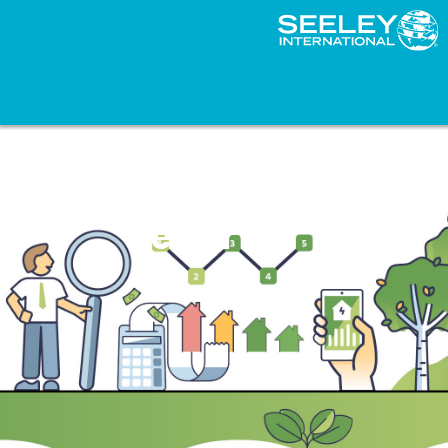
Um guia prático
para a transição
para uma casa
elétrica