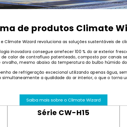
ma de produtos Climate W
lo e Climate Wizard revoluciona as soluções sustentáveis de cl
a inovadora consegue arrefecer 100 % do ar exterior fresco
de calor de contrafluxo patenteado, composto por canais se
 orvalho, mesmo abaixo da temperatura do bulbo húmido do a
nho de refrigeração excecional utilizando apenas água, sem
simultaneamente a qualidade do ar interior, o que o torna 
Saiba mais sobre o Climate Wizard
Série CW-H15