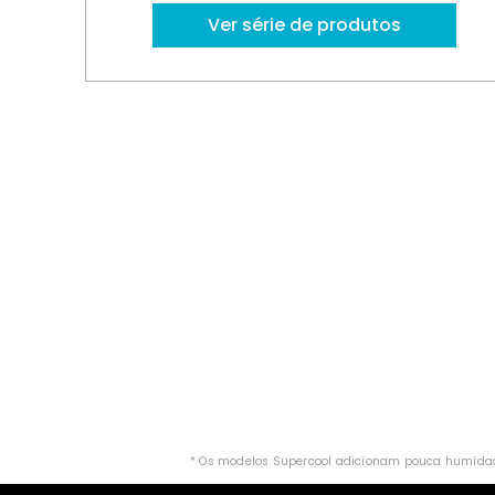
Ver série de produtos
* Os modelos Supercool adicionam pouca humidad