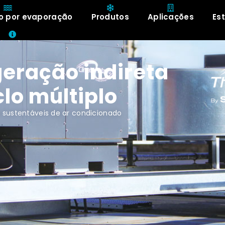
o por evaporação
Produtos
Aplicações
Es
Sobre
geração indireta
clo múltiplo
s sustentáveis de ar condicionado