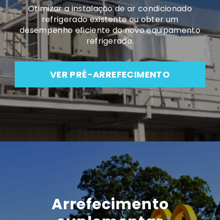
Otimizar a instalação de ar condicionado
refrigerado existente ou obter um
desempenho eficiente do novo equipamento
refrigerado.
VER PRÉ-ARREFECIMENTO
Arrefecimento