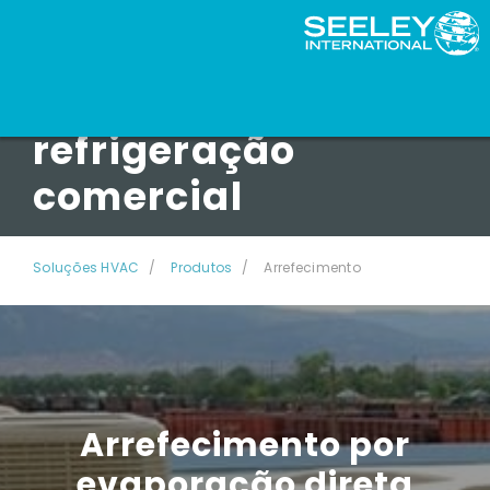
Produtos de
refrigeração
comercial
Soluções HVAC
Produtos
Arrefecimento
Arrefecimento por
evaporação direta