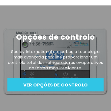
Opções de controlo
Seeley International concebeu a tecnologia
mais avançada para lhe proporcionar um
controlo total dos refrigeradores evaporativos
da forma mais inteligente.
VER OPÇÕES DE CONTROLO