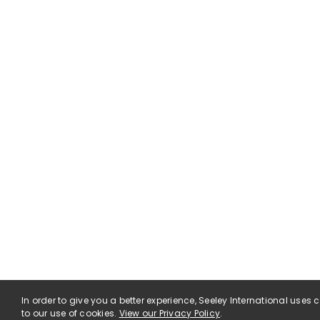
In order to give you a better experience, Seeley International uses
to our use of cookies.
View our Privacy Policy
.