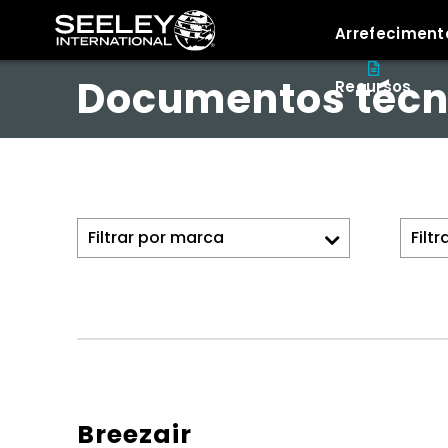
Arrefeciment
Documentos técn
Recursos
Breezair