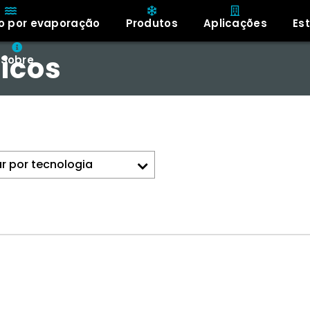
o por evaporação
Produtos
Aplicações
Es
icos
Sobre