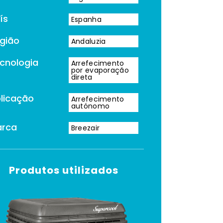
ís
Espanha
gião
Andaluzia
cnologia
Arrefecimento
por evaporação
direta
licação
Arrefecimento
autónomo
arca
Breezair
Produtos utilizados