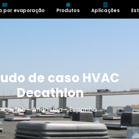
o por evaporação
Produtos
Aplicações
Es
Sobre
tudo de caso HVAC
Decathlon
Sevilha -
Andaluzia -
Espanha