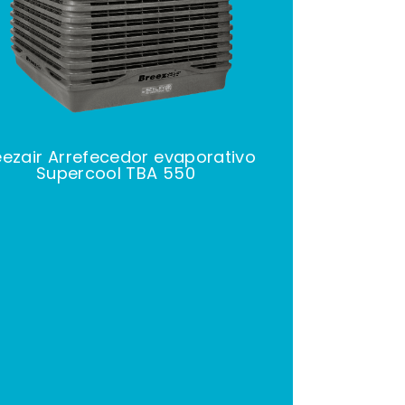
eezair Arrefecedor evaporativo
Supercool TBA 550