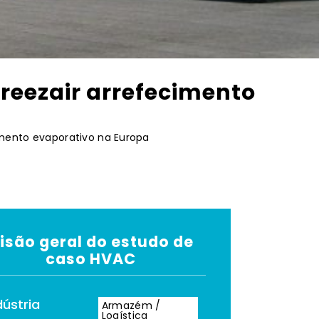
reezair arrefecimento
mento evaporativo na Europa
isão geral do estudo de
caso HVAC
dústria
Armazém /
Logística