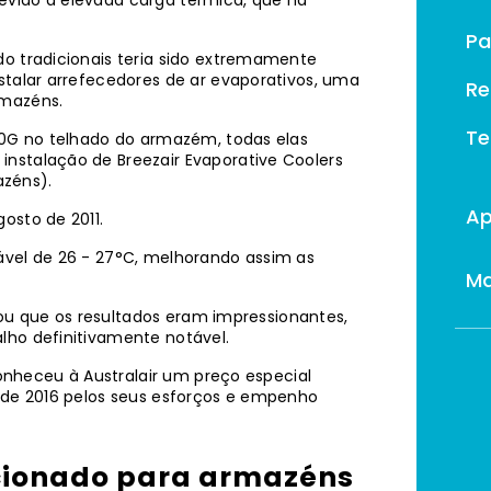
evido à elevada carga térmica, que na
Pa
do tradicionais teria sido extremamente
stalar arrefecedores de ar evaporativos, uma
Re
rmazéns.
Te
550G no telhado do armazém, todas elas
instalação de Breezair Evaporative Coolers
azéns).
Ap
osto de 2011.
ável de 26 - 27°C, melhorando assim as
M
larou que os resultados eram impressionantes,
lho definitivamente notável.
econheceu à Australair um preço especial
s de 2016 pelos seus esforços e empenho
icionado para armazéns