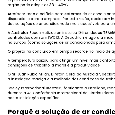
O pessoal estava a ter problemas no próprio armazém, d
região pode atingir os 38 - 40°C.
Arrefecer todo o edifício com sistemas de ar condiciona
dispendioso para a empresa. Por esta razão, decidiram in
das soluções de ar condicionado mais acessíveis para a
A Australair Ecoclimatizaciòn instalou 136 unidades TBA
controladas com um IWC10. A Decathlon é agora a maior 
na Europa (como soluções de ar condicionado para arm
O projeto foi concluído em tempo recorde no início de ag
A temperatura baixou para atingir um nível mais confort
condições de trabalho, a moral e a produtividade.
O Sr. Juan Rubio Millan, Diretor-Geral da Australair, dec
a instalação maciça e a melhoria das condições de traba
Seeley International Breezair , fabricante australiano, r
durante a 4ª Conferência Internacional de Distribuidore
nesta instalação específica.
Porquê a solução de ar cond