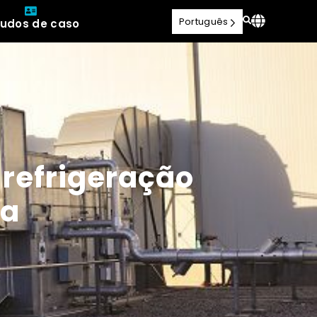
Português
tudos de caso
 refrigeração
da