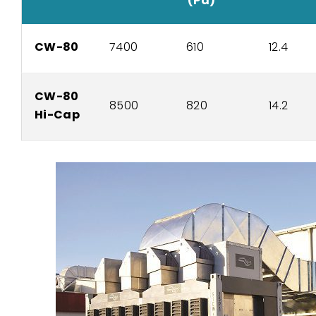
(Pa)
CW-80
7400
610
12.4
CW-80
8500
820
14.2
Hi-Cap