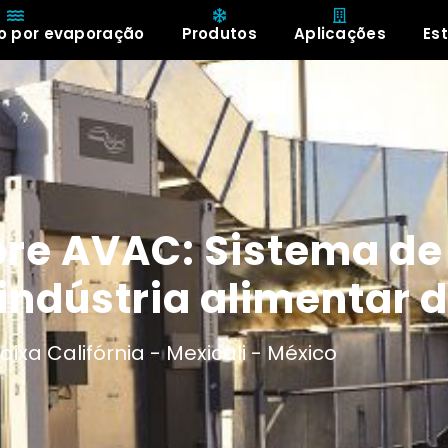
o por evaporação
Produtos
Aplicações
Es
Sobre
bre AVAC: Sistema de
indústria alimentar 
aixa Califórnia -
Mexicali -
México