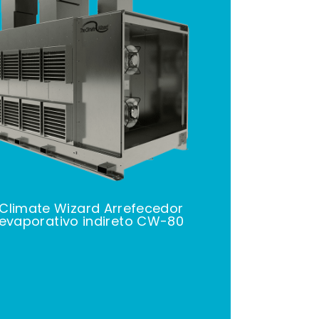
3515
3515
Climate Wizard Arrefecedor
evaporativo indireto CW-80