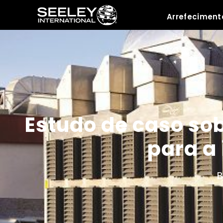
Arrefeciment
Recursos
Estudo de caso so
para a 
B