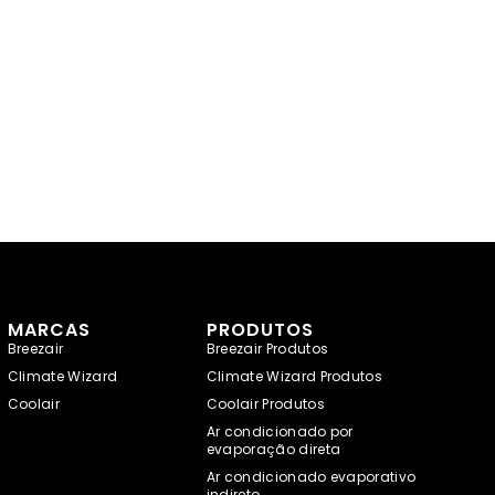
MARCAS
PRODUTOS
Breezair
Breezair Produtos
Climate Wizard
Climate Wizard Produtos
Coolair
Coolair Produtos
Ar condicionado por
evaporação direta
Ar condicionado evaporativo
indireto