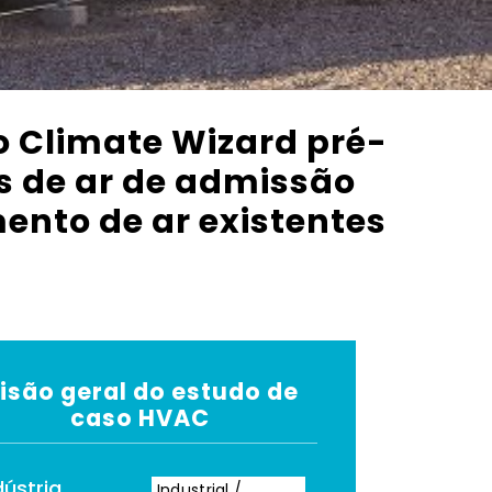
o Climate Wizard pré-
s de ar de admissão
ento de ar existentes
isão geral do estudo de
caso HVAC
dústria
Industrial /