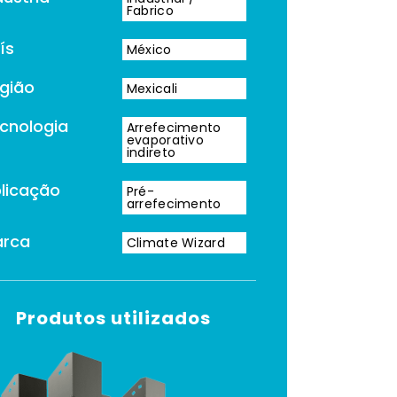
Fabrico
ís
México
gião
Mexicali
cnologia
Arrefecimento
evaporativo
indireto
licação
Pré-
arrefecimento
arca
Climate Wizard
Produtos utilizados
nto
Altura
(mm)