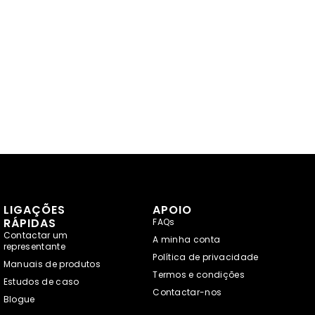
LIGAÇÕES
APOIO
RÁPIDAS
FAQs
Contactar um
A minha conta
representante
Política de privacidade
Manuais de produtos
Termos e condições
Estudos de caso
Contactar-nos
Blogue