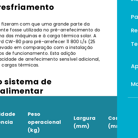
resfriamento
Pa
) fizeram com que uma grande parte da
Re
nte fosse utilizada no pré-arrefecimento do
rna das máquinas e à carga térmica solar. A
d CW-80 para pré-arrefecer 11 800 L/s (25
Te
levado em comparação com a instalação
cos de funcionamento. Esta adição
idade de arrefecimento sensível adicional,
s cargas térmicas.
Ap
o sistema de
M
 alimentar
idade
Peso
Largura
Comprime
ência
operacional
(mm)
(mm)
(kg)