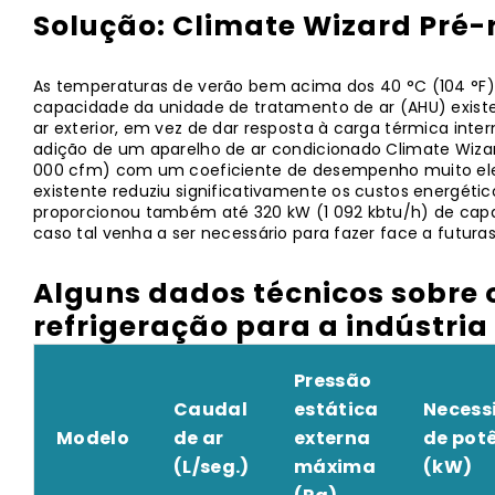
Solução: Climate Wizard Pré-
As temperaturas de verão bem acima dos 40 °C (104 °F
capacidade da unidade de tratamento de ar (AHU) existe
ar exterior, em vez de dar resposta à carga térmica inte
adição de um aparelho de ar condicionado Climate Wizar
000 cfm) com um coeficiente de desempenho muito e
existente reduziu significativamente os custos energéti
proporcionou também até 320 kW (1 092 kbtu/h) de capac
caso tal venha a ser necessário para fazer face a futura
Alguns dados técnicos sobre 
refrigeração para a indústria
Pressão
Caudal
estática
Necess
Modelo
de ar
externa
de pot
(L/seg.)
máxima
(kW)