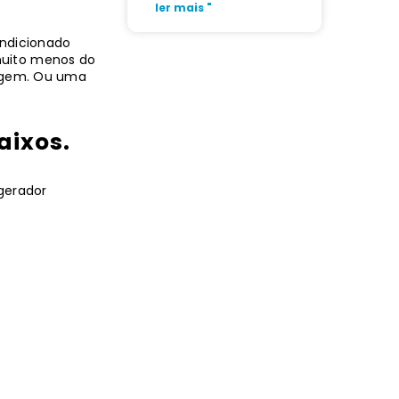
ler mais "
ndicionado
 muito menos do
vagem. Ou uma
aixos.
gerador