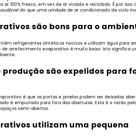
la ar 100% fresco, em vez de ar viciado e reciclado. É por iss
audável do que uma unidade de ar condicionado de ciclo inv
orativos são bons para o ambien
êm refrigerantes sintéticos nocivos e utilizam água para ar
 de arrefecimento evaporativo é muito baixo. Isto significa
biente.
e produção são expelidos para f
porativo é que as portas e janelas podem ser deixadas abert
iciado é empurrado para fora das aberturas. Esta é a razão pe
espaços semi-abertos.
orativos utilizam uma pequena