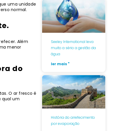
o que uma unidade
erso normal.
te.
refecer. Além
Seeley International leva
 uma menor
muito a sério a gestão da
água
ler mais "
ora do
as. O ar fresco é
la qual um
História do arrefecimento
por evaporação