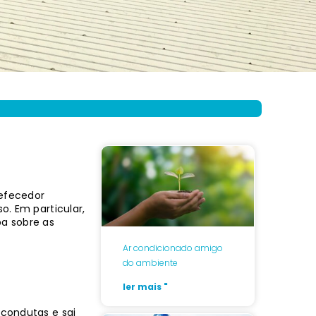
m
refecedor
o. Em particular,
ba sobre as
Ar condicionado amigo
do ambiente
ler mais "
 condutas e sai