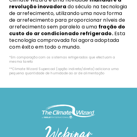
revolução inovadora
do século na tecnologia
de arrefecimento, utilizando uma nova forma
de arrefecimento para proporcionar níveis de
arrefecimento sem paralelo a uma
fração do
custo do ar condicionado refrigerado.
Esta
tecnologia comprovada foi agora adoptada
com êxito em todo o mundo.
*Em comparação com os sistemas refrigerados que efectuam a
mesma tarefa
**Climate Wizard Supercool (opção indireta/direta) adiciona uma
pequena quantidade de humidade ao ar de alimentação
Webinar