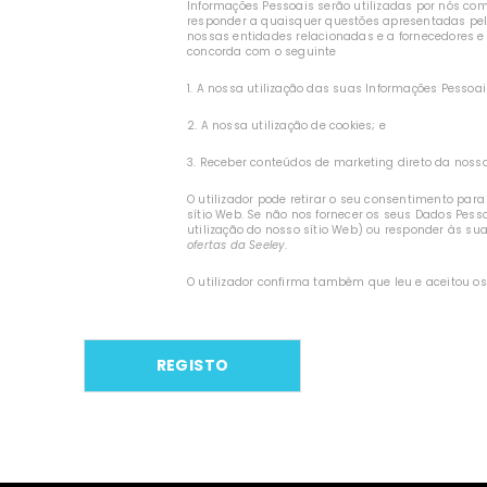
Informações Pessoais serão utilizadas por nós com o
responder a quaisquer questões apresentadas pelo
nossas entidades relacionadas e a fornecedores e p
concorda com o seguinte
1. A nossa utilização das suas Informações Pessoa
2. A nossa utilização de cookies; e
3. Receber conteúdos de marketing direto da nossa 
O utilizador pode retirar o seu consentimento par
sítio Web. Se não nos fornecer os seus Dados Pess
utilização do nosso sítio Web) ou responder às su
ofertas da Seeley
.
O utilizador confirma também que leu e aceitou o