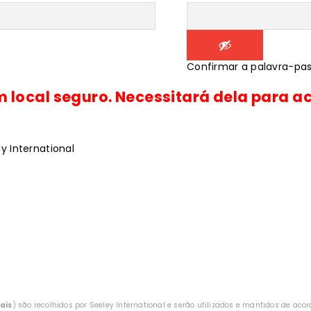
Confirmar a palavra-pa
local seguro. Necessitará dela para ac
 International
ais
) são recolhidos por Seeley International e serão utilizados e mantidos de ac