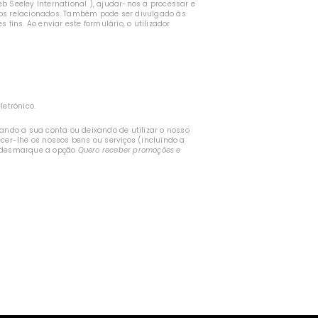
eb Seeley International ), ajudar-nos a processar e
ivos relacionados. Também pode ser divulgado às
fins. Ao enviar este formulário, o utilizador
letrónico.
rando a sua conta ou deixando de utilizar o nosso
ecer-lhe os nossos bens ou serviços (incluindo a
, desmarque a opção
Quero receber promoções e