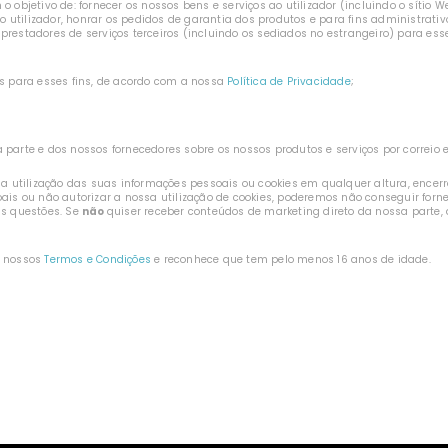
 objetivo de: fornecer os nossos bens e serviços ao utilizador (incluindo o sítio W
 utilizador, honrar os pedidos de garantia dos produtos e para fins administrat
restadores de serviços terceiros (incluindo os sediados no estrangeiro) para esses 
is para esses fins, de acordo com a nossa
Política de Privacidade
;
parte e dos nossos fornecedores sobre os nossos produtos e serviços por correio e
a a utilização das suas informações pessoais ou cookies em qualquer altura, encer
oais ou não autorizar a nossa utilização de cookies, poderemos não conseguir forn
as questões. Se
não
quiser receber conteúdos de marketing direto da nossa parte
s nossos
Termos e Condições
e reconhece que tem pelo menos 16 anos de idade.