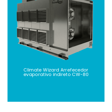
Climate Wizard Arrefecedor
evaporativo indireto CW-80