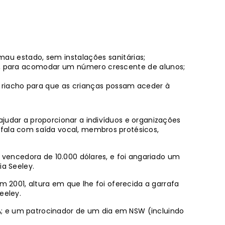
u estado, sem instalações sanitárias;
alo, para acomodar um número crescente de alunos;
 riacho para que as crianças possam aceder à
ajudar a proporcionar a indivíduos e organizações
e fala com saída vocal, membros protésicos,
o vencedora de 10.000 dólares, e foi angariado um
ia Seeley.
em 2001, altura em que lhe foi oferecida a garrafa
eeley.
A; e um patrocinador de um dia em NSW (incluindo