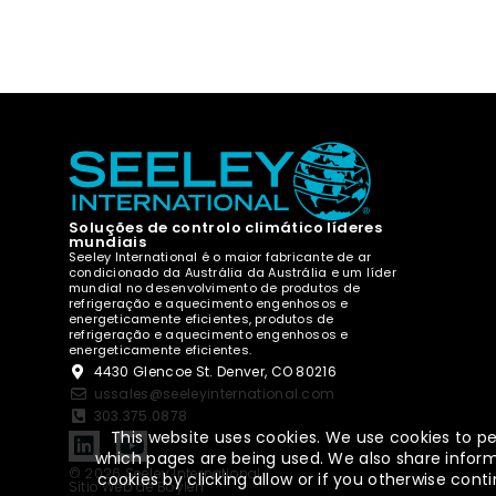
Soluções de controlo climático líderes
mundiais
Seeley International é o maior fabricante de ar
condicionado da Austrália da Austrália e um líder
mundial no desenvolvimento de produtos de
refrigeração e aquecimento engenhosos e
energeticamente eficientes, produtos de
refrigeração e aquecimento engenhosos e
energeticamente eficientes.
4430 Glencoe St. Denver, CO 80216
ussales@seeleyinternational.com
303.375.0878
This website uses cookies. We use cookies to pe
which pages are being used. We also share informa
© 2026 Seeley International
cookies by clicking allow or if you otherwise co
Sítio Web de Boylen