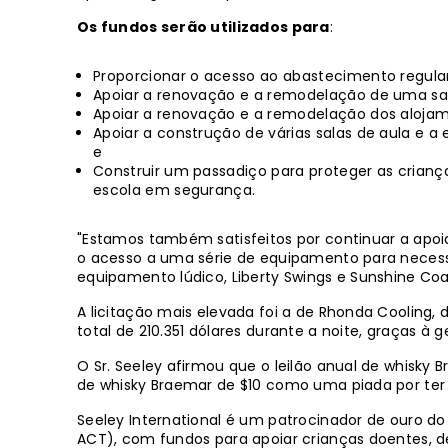
Os fundos serão utilizados para
:
Proporcionar o acesso ao abastecimento regular 
Apoiar a renovação e a remodelação de uma sala
Apoiar a renovação e a remodelação dos alojam
Apoiar a construção de várias salas de aula e 
e
Construir um passadiço para proteger as crianç
escola em segurança.
"Estamos também satisfeitos por continuar a apoiar
o acesso a uma série de equipamento para necessid
equipamento lúdico, Liberty Swings e Sunshine Coa
A licitação mais elevada foi a de Rhonda Cooling, 
total de 210.351 dólares durante a noite, graças à 
O Sr. Seeley afirmou que o leilão anual de whisky B
de whisky Braemar de $10 como uma piada por te
Seeley International é um patrocinador de ouro d
ACT), com fundos para apoiar crianças doentes, d