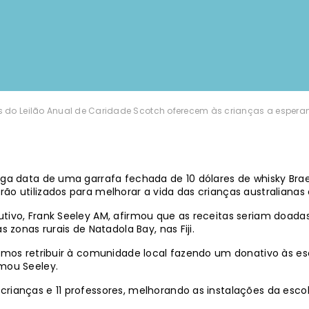
as do Leilão Anual de Caridade Scotch oferecem às crianças a espera
longa data de uma garrafa fechada de 10 dólares de whisky B
o utilizados para melhorar a vida das crianças australianas e 
tivo, Frank Seeley AM, afirmou que as receitas seriam doadas 
s zonas rurais de Natadola Bay, nas Fiji.
semos retribuir à comunidade local fazendo um donativo às esc
rmou Seeley.
 crianças e 11 professores, melhorando as instalações da es