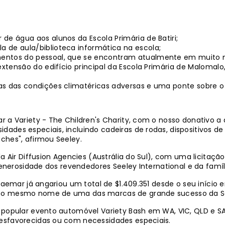
de água aos alunos da Escola Primária de Batiri;
 de aula/biblioteca informática na escola;
entos do pessoal, que se encontram atualmente em muito ma
a extensão do edifício principal da Escola Primária de Malom
as das condições climatéricas adversas e uma ponte sobre o
 a Variety - The Children's Charity, com o nosso donativo a 
ades especiais, incluindo cadeiras de rodas, dispositivos d
ches", afirmou Seeley.
da Air Diffusion Agencies (Austrália do Sul), com uma licitaçã
generosidade dos revendedores Seeley International e da famíl
raemar já angariou um total de $1.409.351 desde o seu início 
r o mesmo nome de uma das marcas de grande sucesso da S
o popular evento automóvel Variety Bash em WA, VIC, QLD e S
esfavorecidas ou com necessidades especiais.