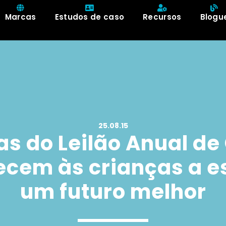
Marcas
Estudos de caso
Recursos
Blogu
25.08.15
as do Leilão Anual d
ecem às crianças a 
um futuro melhor