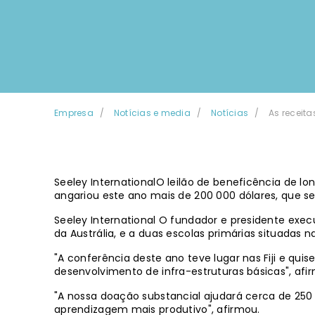
Empresa
Notícias e media
Notícias
As receit
Seeley InternationalO leilão de beneficência de 
angariou este ano mais de 200 000 dólares, que serã
Seeley International O fundador e presidente execu
da Austrália, e a duas escolas primárias situadas na
"A conferência deste ano teve lugar nas Fiji e qui
desenvolvimento de infra-estruturas básicas", afi
"A nossa doação substancial ajudará cerca de 250
aprendizagem mais produtivo", afirmou.