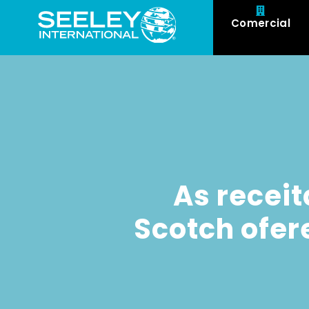
Comercial
As receit
Scotch ofer