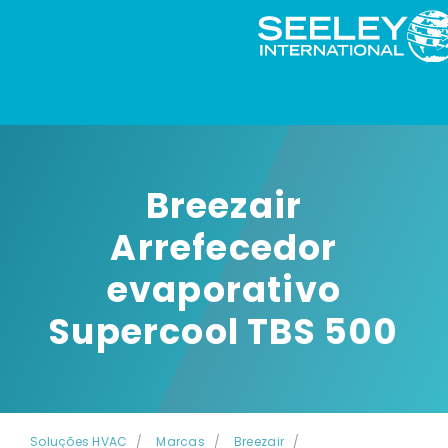
Breezair
Arrefecedor
evaporativo
Supercool TBS 500
Soluções HVAC
Marcas
Breezair