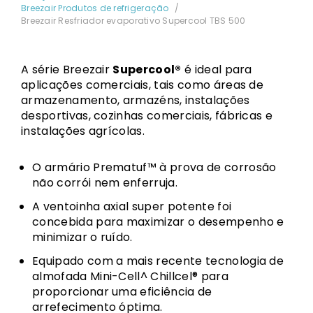
Breezair Produtos de refrigeração
Breezair Resfriador evaporativo Supercool TBS 500
A série Breezair
Supercool®
é ideal para
aplicações comerciais, tais como áreas de
armazenamento, armazéns, instalações
desportivas, cozinhas comerciais, fábricas e
instalações agrícolas.
O armário Prematuf™ à prova de corrosão
não corrói nem enferruja.
A ventoinha axial super potente foi
concebida para maximizar o desempenho e
minimizar o ruído.
Equipado com a mais recente tecnologia de
almofada Mini-Cell^ Chillcel® para
proporcionar uma eficiência de
arrefecimento óptima.