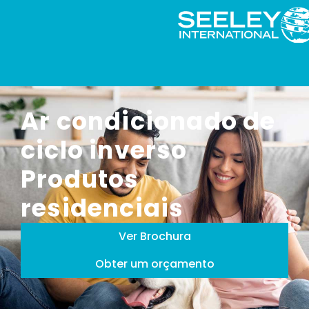
Ar condicionado de
ciclo inverso
Produtos
residenciais
Ver Brochura
Obter um orçamento