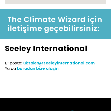
The Climate Wizard için
iletişime geçebilirsiniz:
Seeley International
E-posta:
uksales@seeleyinternational.com
Ya da
buradan bi̇ze ulaşin