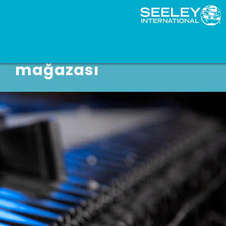
İngiltere Yedek parça
mağazası