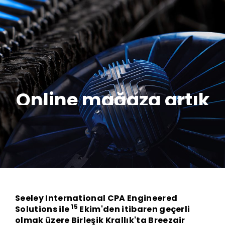
Online mağaza artık
yayında değil
CPA Engineered solutions, Breezair ürünlerinin
İngiltere'deki yeni ulusal distribütörüdür
Daha fazla bilgi edinin
Seeley International CPA Engineered
15
Solutions ile
Ekim'den itibaren geçerli
olmak üzere Birleşik Krallık'ta Breezair