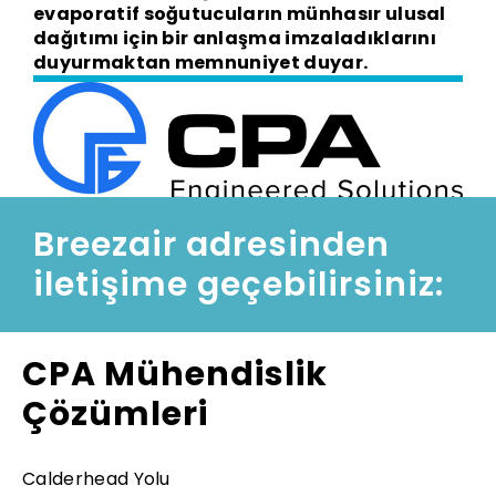
evaporatif soğutucuların münhasır ulusal
dağıtımı için bir anlaşma imzaladıklarını
duyurmaktan memnuniyet duyar.
Medya Bültenini İndirin
Breezair adresinden
iletişime geçebilirsiniz:
CPA Mühendislik
Çözümleri
Calderhead Yolu