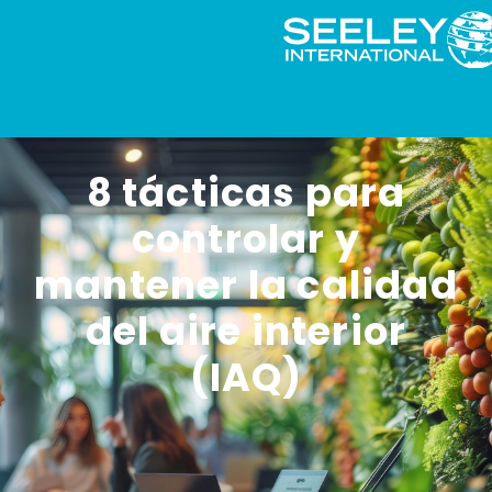
8 tácticas para
controlar y
mantener la calidad
del aire interior
(IAQ)