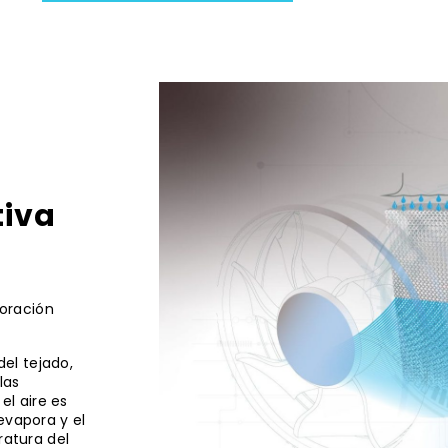
tiva
poración
del tejado,
las
l aire es
evapora y el
ratura del