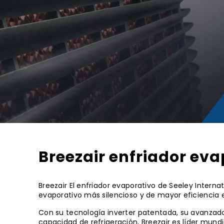
Breezair enfriador eva
Breezair El enfriador evaporativo de Seeley Interna
evaporativo más silencioso y de mayor eficiencia
Con su tecnología inverter patentada, su avanzado 
capacidad de refrigeración, Breezair es líder mund