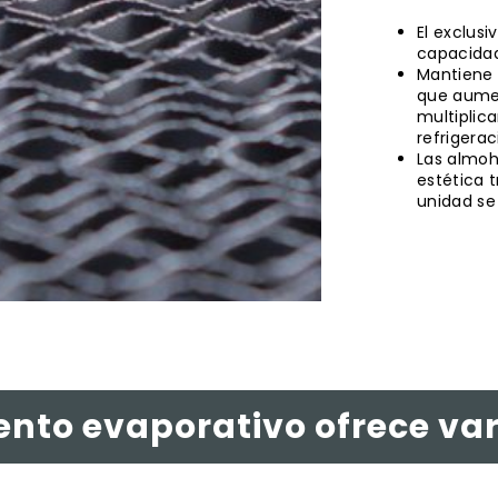
El exclus
capacidad
Mantiene l
que aumen
multiplic
refrigerac
Las almoh
estética 
unidad se
ento evaporativo ofrece var