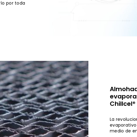
río por toda
Almohadi
evaporat
Chillcel
La revolucio
evaporativo 
medio de en