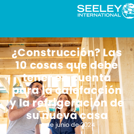
¿Construcción? Las
10 cosas que debe
tener en cuenta
para la calefacción
y la refrigeración de
su nueva casa
4 de junio de 2024