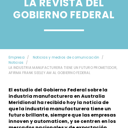
LA REVISTA DEL
GOBIERNO FEDERAL
Empresa
Noticias y medios de comunicación
Noticias
LA INDUSTRIA MANUFACTURERA TIENE UN FUTURO PROMETEDOR,
AFIRMA FRANK SEELEY AM AL GOBIERNO FEDERAL
El estudio del Gobierno Federal sobre la
industria manufacturera en Australia
Meridional ha recibido hoy la noticia de
que la industria manufacturera tiene un
futuro brillante, siempre que las empresas
innoven y automaticen, y se centren en los
mercados nacionales y de exportación.