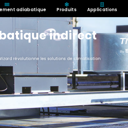
ssement adiabatique
Produits
Applications
A propos de
batique indirect
zard révolutionne les solutions de climatisation