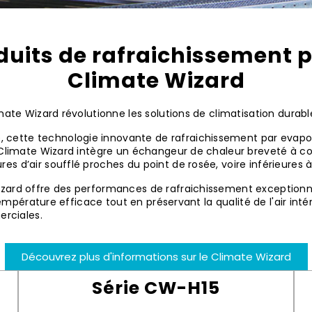
uits de rafraichissement p
Climate Wizard
mate Wizard révolutionne les solutions de climatisation durabl
tte technologie innovante de rafraichissement par evaporati
l. Climate Wizard intègre un échangeur de chaleur breveté à 
 d’air soufflé proches du point de rosée, voire inférieures à
zard offre des performances de rafraichissement exceptionnel
 température efficace tout en préservant la qualité de l'air int
erciales.
Découvrez plus d'informations sur le Climate Wizard
Série CW-H15