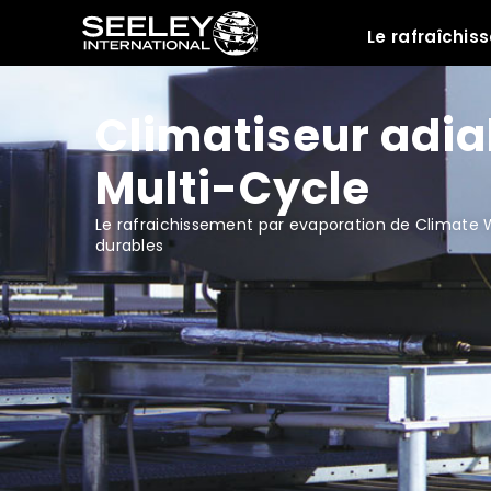
Le rafraîchi
Ressources
Climatiseur adia
Multi-Cycle
Le rafraichissement par evaporation de Climate Wi
durables