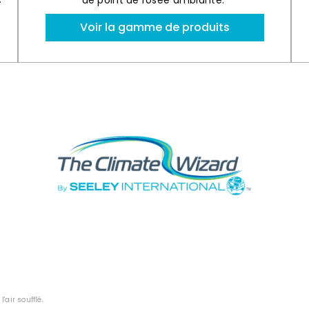
de point de rosée ambiante.
Voir la gamme de produits
'air soufflé.