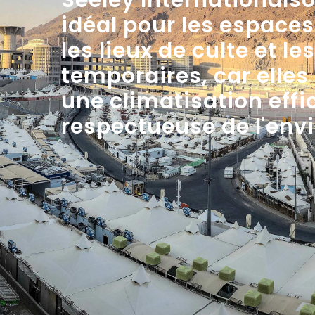
Seeley Internationalso
idéal pour les espaces
les lieux de culte et le
temporaires, car elles
une climatisation effi
respectueuse de l'env