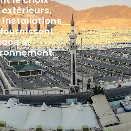
nt le choix
 extérieurs,
s installations
 fournissent
cace et
ironnement.