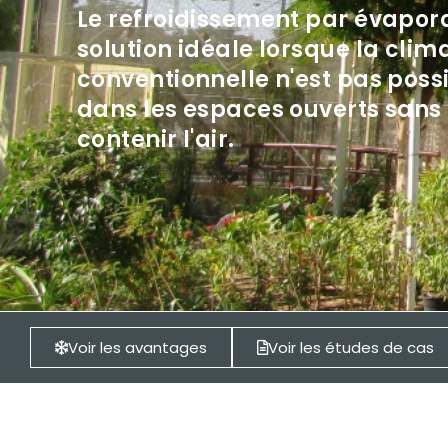
Le refroidissement par évapora
solution idéale lorsque la clim
conventionnelle n'est pas possi
dans les espaces ouverts sans
contenir l'air.
Voir les avantages
Voir les études de cas