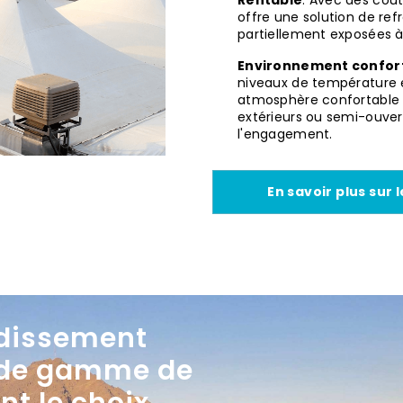
Rentable
: Avec des coût
offre une solution de re
partiellement exposées à 
Environnement confort
niveaux de température e
atmosphère confortable 
extérieurs ou semi-ouvert
l'engagement.
En savoir plus sur
idissement
 de gamme de