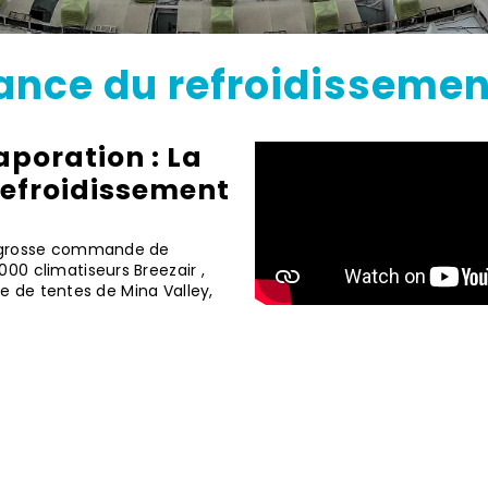
ance
du refroidissemen
poration : La
 refroidissement
us grosse commande de
00 climatiseurs Breezair ,
lle de tentes de Mina Valley,
idissement Par Évaporation
évaporation a une