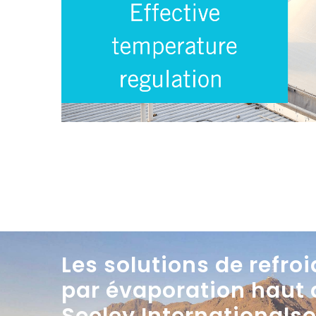
Les solutions de refro
par évaporation haut