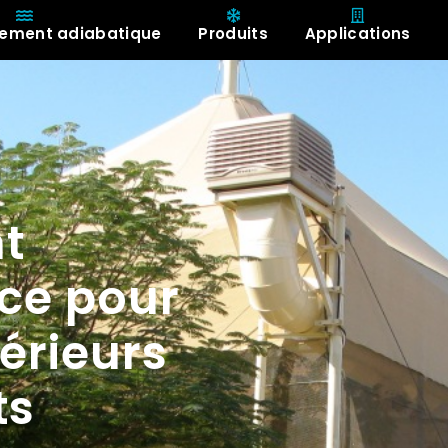
ssement adiabatique
Produits
Applications
A propos de
t
ace pour
érieurs
ts