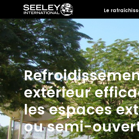
Le rafraîchi
Ressources
Refroidissemen
extérieur effic
les espaces ext
ou semi-ouver