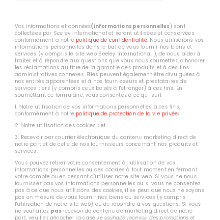
Vos informations et données
(informations personnelles
) sont
collectées par Seeley International et seront utilisées et conservées
conformément à notre
politique de confidentialité
. Nous utiliserons vos
informations personnelles dans le but de vous fournir nos biens et
services (y compris le site web Seeley International ), de nous aider à
traiter et à répondre aux questions que vous nous soumettez, d'honorer
les réclamations au titre de la garantie des produits et à des fins
administratives connexes. Elles peuvent également être divulguées à
nos entités apparentées et à nos fournisseurs et prestataires de
services tiers (y compris ceux basés à l'étranger) à ces fins. En
soumettant ce formulaire, vous consentez à ce qui suit
1. Notre utilisation de vos informations personnelles à ces fins,
conformément à notre
politique de protection de la vie privée
;
2. Notre utilisation des cookies ; et
3. Recevoir par courrier électronique du contenu marketing direct de
notre part et de celle de nos fournisseurs concernant nos produits et
services.
Vous pouvez retirer votre consentement à l'utilisation de vos
informations personnelles ou des cookies à tout moment en fermant
votre compte ou en cessant d'utiliser notre site web. Si vous ne nous
fournissez pas vos informations personnelles ou si vous ne consentez
pas à ce que nous utilisions des cookies, il se peut que nous ne soyons
pas en mesure de vous fournir nos biens ou services (y compris
l'utilisation de notre site web) ou de répondre à vos questions. Si vous
ne souhaitez
pas
recevoir de contenu de marketing direct de notre
part, veuillez décocher la case
Je souhaite recevoir des promotions et