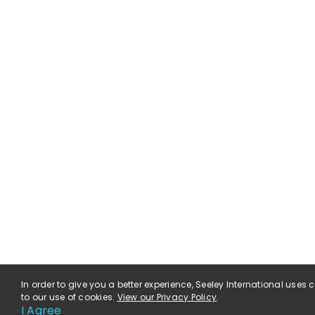
In order to give you a better experience, Seeley International uses
to our use of cookies.
View our Privacy Policy
.
I Agree