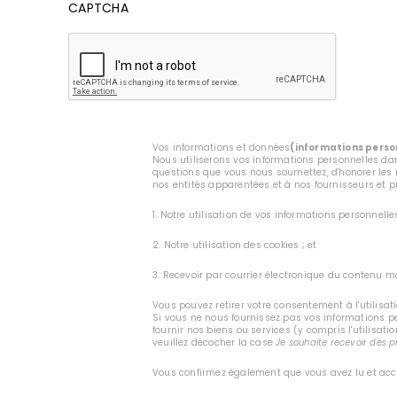
CAPTCHA
Vos informations et données
(informations perso
Nous utiliserons vos informations personnelles dans
questions que vous nous soumettez, d'honorer les r
nos entités apparentées et à nos fournisseurs et pr
1. Notre utilisation de vos informations personnell
2. Notre utilisation des cookies ; et
3. Recevoir par courrier électronique du contenu ma
Vous pouvez retirer votre consentement à l'utilisa
Si vous ne nous fournissez pas vos informations p
fournir nos biens ou services (y compris l'utilisat
veuillez décocher la case
Je souhaite recevoir des p
Vous confirmez également que vous avez lu et ac