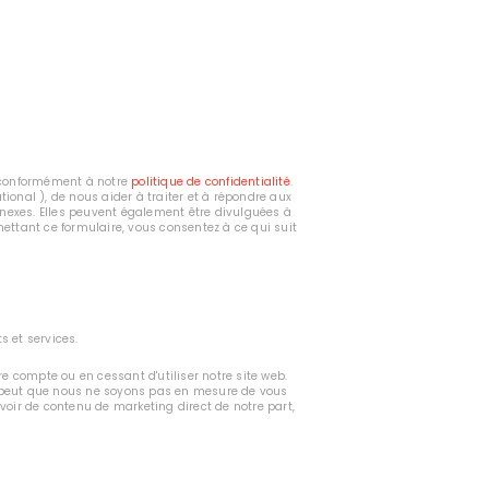
es conformément à notre
politique de confidentialité
.
ional ), de nous aider à traiter et à répondre aux
nnexes. Elles peuvent également être divulguées à
mettant ce formulaire, vous consentez à ce qui suit
s et services.
e compte ou en cessant d'utiliser notre site web.
se peut que nous ne soyons pas en mesure de vous
voir de contenu de marketing direct de notre part,