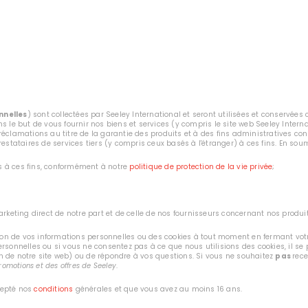
nnelles
) sont collectées par Seeley International et seront utilisées et conservé
 le but de vous fournir nos biens et services (y compris le site web Seeley Internat
éclamations au titre de la garantie des produits et à des fins administratives co
estataires de services tiers (y compris ceux basés à l'étranger) à ces fins. En sou
es à ces fins, conformément à notre
politique de protection de la vie privée
;
rketing direct de notre part et de celle de nos fournisseurs concernant nos produit
tion de vos informations personnelles ou des cookies à tout moment en fermant votr
ersonnelles ou si vous ne consentez pas à ce que nous utilisions des cookies, il 
ion de notre site web) ou de répondre à vos questions. Si vous ne souhaitez
pas
rece
romotions et des offres de Seeley
.
cepté nos
conditions
générales et que vous avez au moins 16 ans.