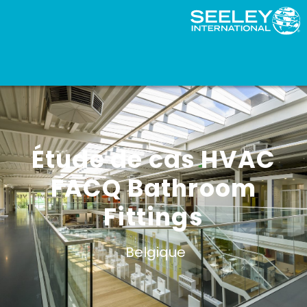
Étude de cas HVAC
FACQ Bathroom
Fittings
Belgique