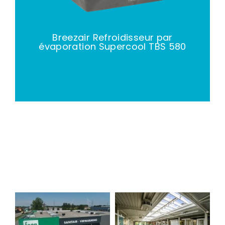
Breezair Refroidisseur par
évaporation Supercool TBS 580