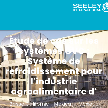
Étude de cas sur les
systèmes CVC :
Système de
refroidissement pour
l'industrie
agroalimentaire d'
Basse Californie -
Mexicali -
Mexique