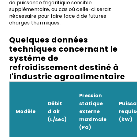
de puissance frigorifique sensible
supplémentaire, au cas où celle-ci serait
nécessaire pour faire face à de futures
charges thermiques.
Quelques données
techniques concernant le
système de
refroidissement destiné à
l'industrie agroalimentaire
Pression
Débit
statique
Puiss
Modèle
d'air
externe
requis
(L/sec)
maximale
(kW)
(Pa)