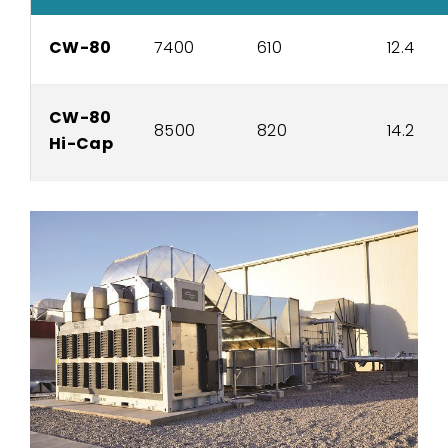
CW-80
7400
610
12.4
CW-80
8500
820
14.2
Hi-Cap