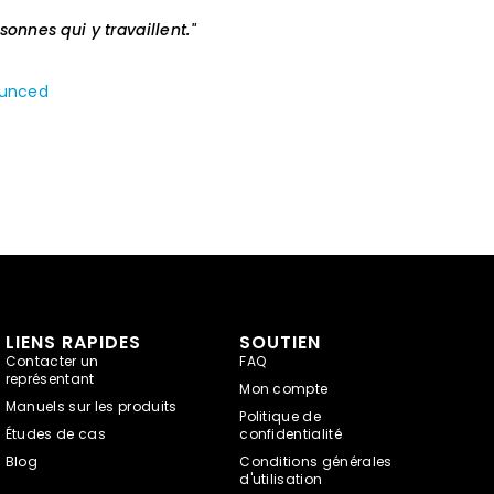
onnes qui y travaillent."
ounced
LIENS RAPIDES
SOUTIEN
Contacter un
FAQ
représentant
Mon compte
Manuels sur les produits
Politique de
Études de cas
confidentialité
Blog
Conditions générales
d'utilisation