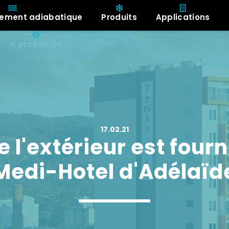
ssement adiabatique
Produits
Applications
A propos de
17.02.21
de l'extérieur est four
Medi-Hotel d'Adélaïd