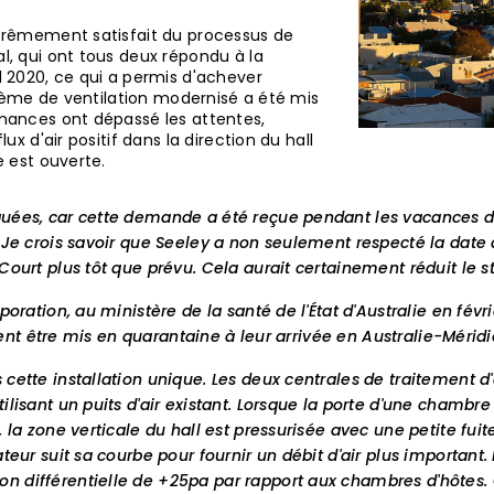
extrêmement satisfait du processus de
al, qui ont tous deux répondu à la
2020, ce qui a permis d'achever
système de ventilation modernisé a été mis
ormances ont dépassé les attentes,
lux d'air positif dans la direction du hall
e est ouverte.
uées, car cette demande a été reçue pendant les vacances de N
. Je crois savoir que Seeley a non seulement respecté la date
ourt plus tôt que prévu. Cela aurait certainement réduit le stre
oration, au ministère de la santé de l'État d'Australie en févrie
oivent être mis en quarantaine à leur arrivée en Australie-Mérid
cette installation unique. Les deux centrales de traitement d'a
isant un puits d'air existant. Lorsque la porte d'une chambre d'
 la zone verticale du hall est pressurisée avec une petite fuite
teur suit sa courbe pour fournir un débit d'air plus important.
n différentielle de +25pa par rapport aux chambres d'hôtes. 