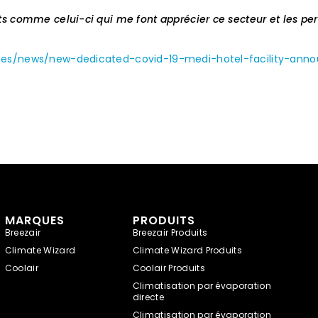
 comme celui-ci qui me font apprécier ce secteur et les pers
ses/news/new-dedicated-covid-19-medi-hotel-facility-ann
MARQUES
PRODUITS
Breezair
Breezair Produits
Climate Wizard
Climate Wizard Produits
Coolair
Coolair Produits
Climatisation par évaporation
directe
Climatisation par évaporation