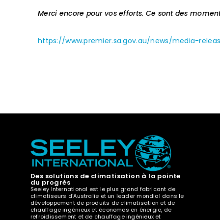
Merci encore pour vos efforts. Ce sont des moments
https://www.premier.sa.gov.au/news/media-relea
Des solutions de climatisation à la pointe
du progrès
Seeley International est le plus grand fabricant de
climatiseurs d'Australie et un leader mondial dans le
développement de produits de climatisation et de
chauffage ingénieux et économes en énergie, de
refroidissement et de chauffage ingénieux et