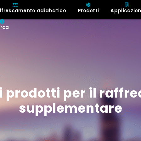
affrescamento adiabatico
Prodotti
Applicazion
irca
prodotti per il raff
supplementare