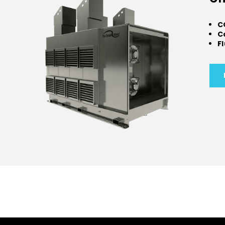
C
C
F