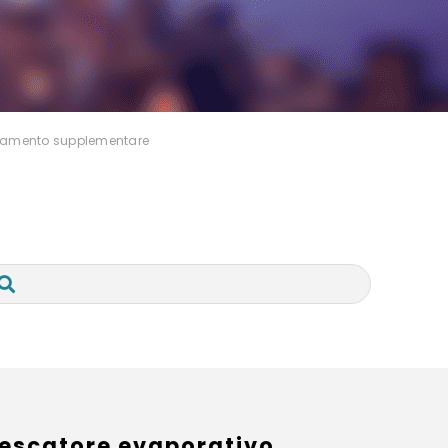
ddamento supplementare
rescatore evaporativo