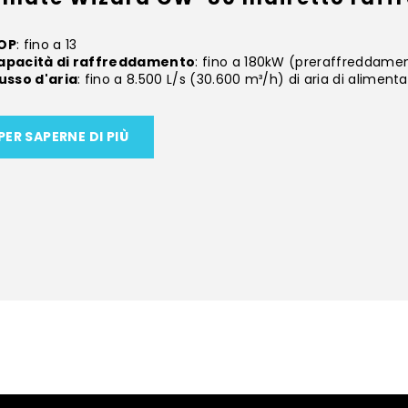
OP
: fino a 13
apacità di raffreddamento
: fino a 180kW (preraffreddame
lusso d'aria
: fino a 8.500 L/s (30.600 m³/h) di aria di alimen
PER SAPERNE DI PIÙ