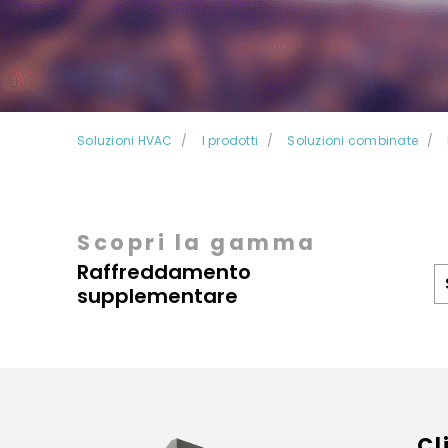
Soluzioni HVAC
I prodotti
Soluzioni combinate
Scopri la gamma
Raffreddamento
supplementare
Cl