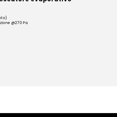
nto)
tazione @270 Pa