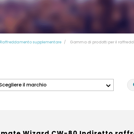
Raffreddamento supplementare
Gamma di prodotti per il raffre
imate Wizard CW-80 Indiretto raff