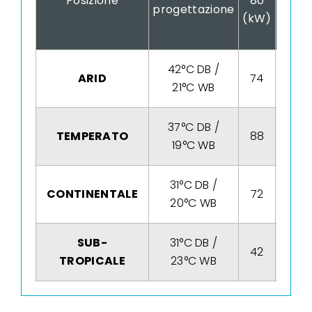
Posizione
80
80
progettazione
(kW)
(COP
42°C DB /
ARID
74
6
21°C WB
37°C DB /
TEMPERATO
88
7
19°C WB
31°C DB /
CONTINENTALE
72
6
20°C WB
SUB-
31°C DB /
42
3
TROPICALE
23°C WB