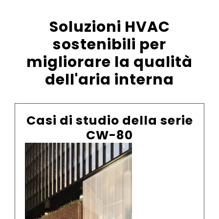
Soluzioni HVAC
sostenibili per
migliorare la qualità
dell'aria interna
Casi di studio della serie
A
u
CW-80
s
t
r
a
l
A
i
u
a
s
83 Pirie
M
t
e
r
Street
r
a
i
l