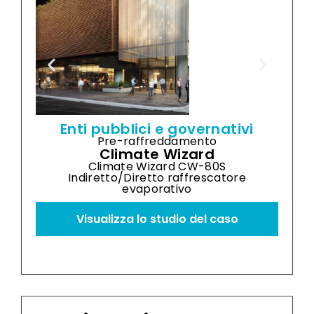
d
i
i
a
o
n
a
l
e
-
Enti pubblici e governativi
Pre-raffreddamento
Climate Wizard
Climate Wizard CW-80S
Indiretto/Diretto raffrescatore
evaporativo
Visualizza lo studio del caso