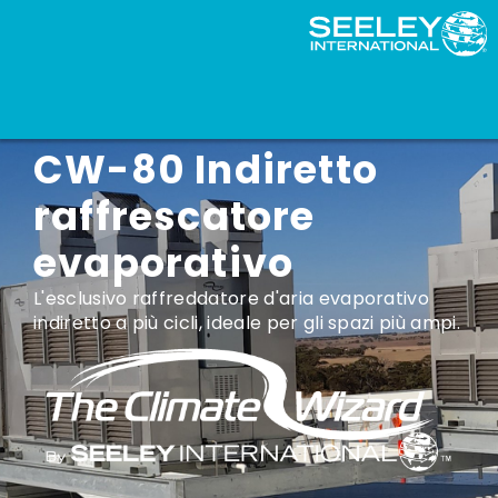
Climate Wizard
CW-80 Indiretto
raffrescatore
evaporativo
L'esclusivo raffreddatore d'aria evaporativo
indiretto a più cicli, ideale per gli spazi più ampi.