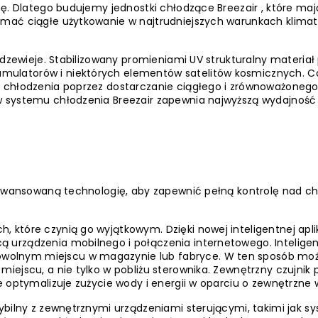
mę. Dlatego budujemy jednostki chłodzące Breezair , które ma
ymać ciągłe użytkowanie w najtrudniejszych warunkach klima
rdzewieje. Stabilizowany promieniami UV strukturalny materiał
ulatorów i niektórych elementów satelitów kosmicznych. Co
ć chłodzenia poprzez dostarczanie ciągłego i zrównoważoneg
 systemu chłodzenia Breezair zapewnia najwyższą wydajność 
zaawansowaną technologię, aby zapewnić pełną kontrolę nad c
ch, które czynią go wyjątkowym. Dzięki nowej inteligentnej apl
urządzenia mobilnego i połączenia internetowego. Inteligen
olnym miejscu w magazynie lub fabryce. W ten sposób mo
ejscu, a nie tylko w pobliżu sterownika. Zewnętrzny czujnik 
 optymalizuje zużycie wody i energii w oparciu o zewnętrzne 
ybilny z zewnętrznymi urządzeniami sterującymi, takimi jak s