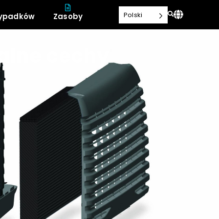
Polski
zypadków
Zasoby
kalne cechy