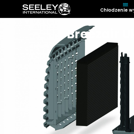
Chłodzenie w
O
Breezair U