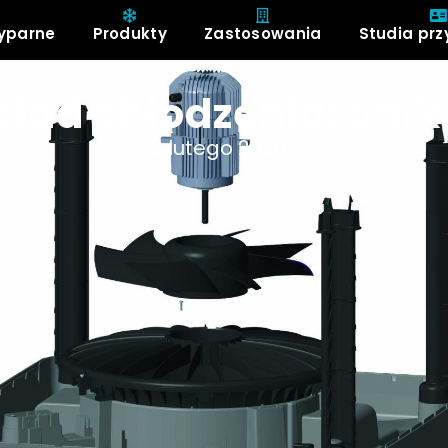
yparne
Produkty
Zastosowania
Studia pr
kład chłodzenia: uni
2 lutego 2020 r.