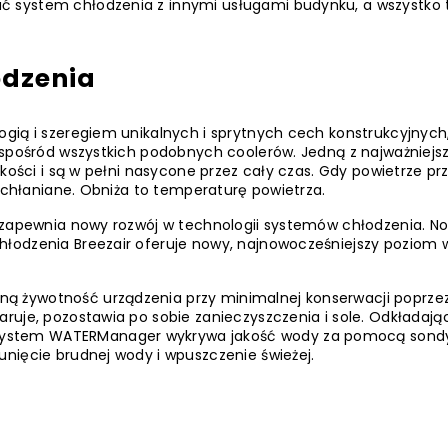
 system chłodzenia z innymi usługami budynku, a wszystko
odzenia
gią i szeregiem unikalnych i sprytnych cech konstrukcyjnych,
 spośród wszystkich podobnych coolerów. Jedną z najważniejsz
akości i są w pełni nasycone przez cały czas. Gdy powietrze pr
pochłaniane. Obniża to temperaturę powietrza.
l zapewnia nowy rozwój w technologii systemów chłodzenia. N
łodzenia Breezair oferuje nowy, najnowocześniejszy poziom 
 żywotność urządzenia przy minimalnej konserwacji poprzez
uje, pozostawia po sobie zanieczyszczenia i sole. Odkładając 
ystem WATERManager wykrywa jakość wody za pomocą sondy
nięcie brudnej wody i wpuszczenie świeżej.