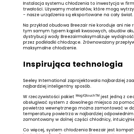
Instalacja systemu chłodzenia to inwestycja w fir
trwałości. Używamy materiałów, które mogą wytrz
- nasze urządzenia są eksportowane na cały świat.
Na przykład obudowa Breezair nie koroduje ani nie 
tym samym typem kąpieli kwasowych, obudów akum
dystrybucji wody Breezairmaksymalizuje wydajnoś
przez podkładki chłodzące. Zrównoważony przepływ
maksymalne chłodzenie.
Inspirująca technologia
Seeley International zaprojektowała najbardziej 
najbardziej inteligentny sposób.
MagIQtouchTM
W rzeczywistości pakiet
jest jedną z ce
obsługiwać system z dowolnego miejsca za pomocą 
powietrza wewnętrznego można zamontować w dow
temperaturę powietrza w najbardziej odpowiednim mi
zamontowany w dolnej części chłodnicy, intuicyjnie
Co więcej, system chłodzenia Breezair jest kompat