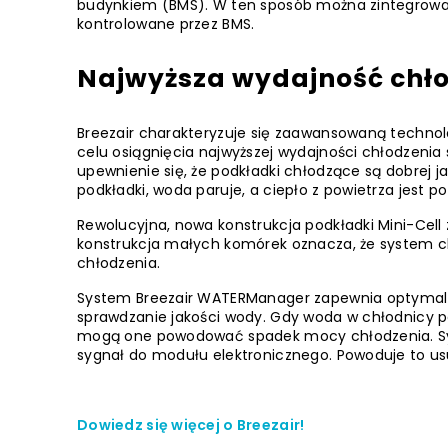
budynkiem (BMS). W ten sposób można zintegrować
kontrolowane przez BMS.
Najwyższa wydajność chł
Breezair charakteryzuje się zaawansowaną technolo
celu osiągnięcia najwyższej wydajności chłodzenia
upewnienie się, że podkładki chłodzące są dobrej j
podkładki, woda paruje, a ciepło z powietrza jest 
Rewolucyjna, nowa konstrukcja podkładki Mini-Cel
konstrukcja małych komórek oznacza, że system ch
chłodzenia.
System Breezair WATERManager zapewnia optymalną
sprawdzanie jakości wody. Gdy woda w chłodnicy par
mogą one powodować spadek mocy chłodzenia. S
sygnał do modułu elektronicznego. Powoduje to usu
Dowiedz się więcej o Breezair!